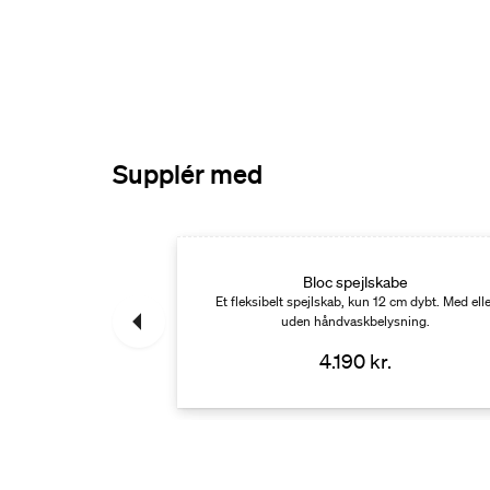
Supplér med
karmatur
Bloc spejlskabe
Et fleksibelt spejlskab, kun 12 cm dybt. Med elle
uden håndvaskbelysning.
r.
4.190 kr.