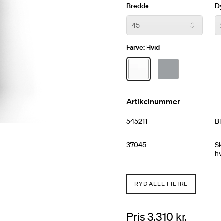
sætte dit personlige præg.
Bredde
D
Farve:
Hvid
Artikelnummer
545211
Bl
37045
S
hv
RYD ALLE FILTRE
Pris 3.310 kr.