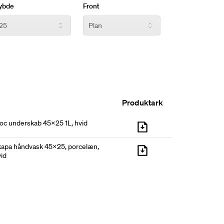
ybde
Front
Produktark
oc underskab 45x25 1L, hvid
kapa håndvask 45x25, porcelæn,
id