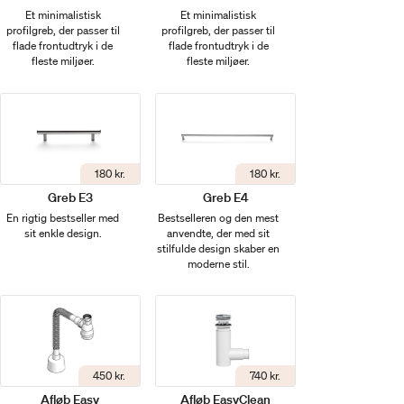
Et minimalistisk
Et minimalistisk
profilgreb, der passer til
profilgreb, der passer til
flade frontudtryk i de
flade frontudtryk i de
fleste miljøer.
fleste miljøer.
180 kr.
180 kr.
Greb E3
Greb E4
En rigtig bestseller med
Bestselleren og den mest
sit enkle design.
anvendte, der med sit
stilfulde design skaber en
moderne stil.
450 kr.
740 kr.
Afløb Easy
Afløb EasyClean