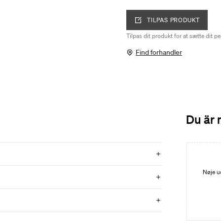
TILPAS PRODUKT
Tilpas dit produkt for at sætte dit p
Find forhandler
Du är 
Nøje u