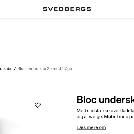
rskabe
/
Bloc underskab 25 med 1 låge
Bloc undersk
Med slidstærke overfladela
dig at vælge. Møbel med pr
mellemstore badeværelser. 
Læs mere om
mellem to farver. Prisen er 