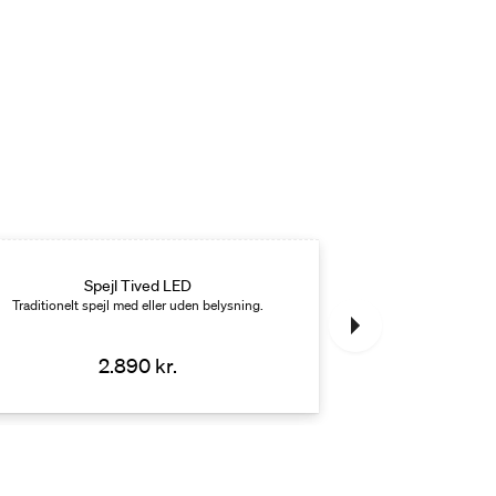
Nyhed
Spejl Tived LED
Sarrio 
Traditionelt spejl med eller uden belysning.
Elegant håndvaskar
fire farver til
2.890 kr.
1