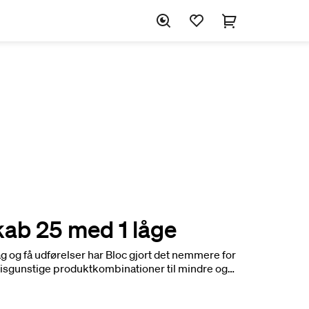
ab 25 med 1 låge
g og få udførelser har Bloc gjort det nemmere for
isgunstige produktkombinationer til mindre og
Underskab inkl. 1 låge i dybden 25. Vælg
inklusive håndvask. Tilpas dit produkt for at