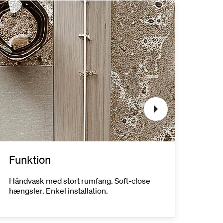
Funktion
Kvali
Håndvask med stort rumfang. Soft-close
Slidst
hængsler. Enkel installation.
produc