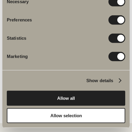
Necessary
Selection
Preferences
Flere produkter inden for Reservedele
armaturer
Statistics
Marketing
Halde reservedele
Show details
Allow all
Allow selection