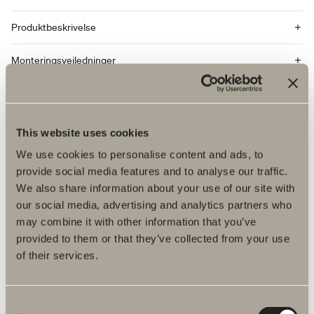
Produktbeskrivelse
Monteringsvejledninger
DWG-filer
Artikelnummer
This website uses cookies
We use cookies to personalise content and ads, to
Specifikation
provide social media features and to analyse our traffic.
We also share information about your use of our site with
our social media, advertising and analytics partners who
may combine it with other information that you’ve
provided to them or that they’ve collected from your use
of their services.
Consent