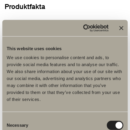
Produktfakta
Produktbeskrivelse
Monteringsvejledninger
This website uses cookies
DWG-filer
We use cookies to personalise content and ads, to
provide social media features and to analyse our traffic.
Artikelnummer
We also share information about your use of our site with
our social media, advertising and analytics partners who
Specifikation
may combine it with other information that you’ve
provided to them or that they’ve collected from your use
of their services.
Consent
Necessary
Selection