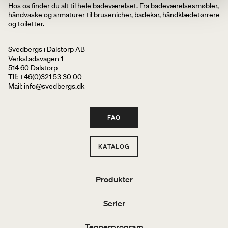
Hos os finder du alt til hele badeværelset. Fra badeværelsesmøbler,
håndvaske og armaturer til brusenicher, badekar, håndklædetørrere
og toiletter.
Svedbergs i Dalstorp AB
Verkstadsvägen 1
514 60 Dalstorp
Tlf: +46(0)321 53 30 00
Mail
: info@svedbergs.dk
FAQ
KATALOG
Produkter
Serier
Tegnerprogram