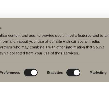
s
ise content and ads, to provide social media features and to an
information about your use of our site with our social media,
partners who may combine it with other information that you’ve
ey’ve collected from your use of their services.
dukter
Serier
Tegnerprogram
eværelsesmøbler
Poem Soft
Dit digitale
badeværelse
dvaskarmatur
Nyheder til
badeværelset
Blueprint
Preferences
Statistics
Marketing
s
Vores møbelserier
Skab badeværelset
ekar
Granitkeramik
se- og
ekarsarmaturer
Mocca
dklædetørrer
Vores brusere
& Toilet
Spejle
eværelsestilbehør
Spejlskabe
ervedele
Pendel lamper