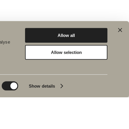
Allow all
alyse
Allow selection
Bæredygtighed
Badeværelsesinspiration
Planet
Badeværelset
Product
Badekar
Show details
People
Blyantssort
Tips & råd
Hjemme hos vores
kunder
Vores badeværelser
Interview med Johan
Körner