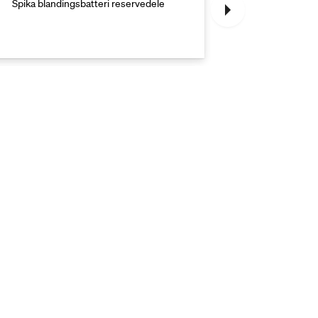
Spika blandingsbatteri reservedele
Spika badeka