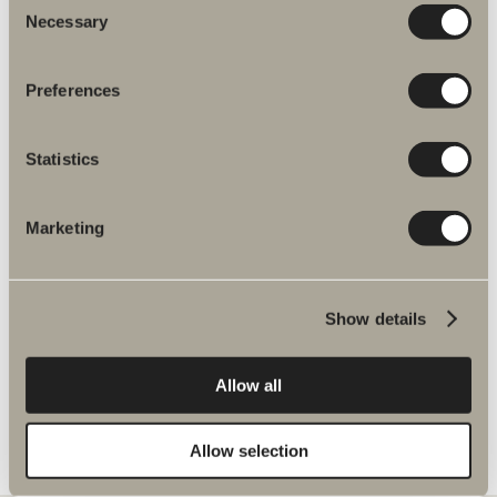
Necessary
Selection
Preferences
Flere produkter inden for Reservedele
Statistics
bruse- og badekarsarmaturer
Marketing
Spika brusesæt reservedele
Show details
Allow all
Allow selection