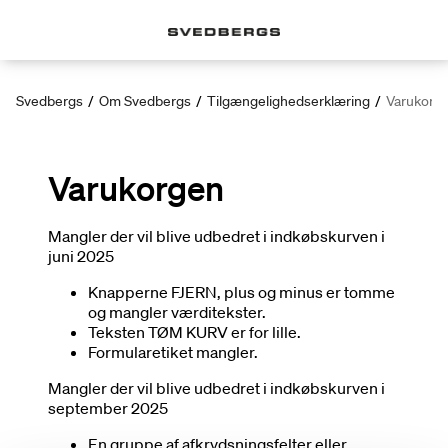
Svedbergs
/
Om Svedbergs
/
Tilgængelighedserklæring
/
Varukorg
Varukorgen
Mangler der vil blive udbedret i indkøbskurven i
juni 2025
Knapperne FJERN, plus og minus er tomme
og mangler værditekster.
Teksten TØM KURV er for lille.
Formularetiket mangler.
Mangler der vil blive udbedret i indkøbskurven i
september 2025
En gruppe af afkrydsningsfelter eller