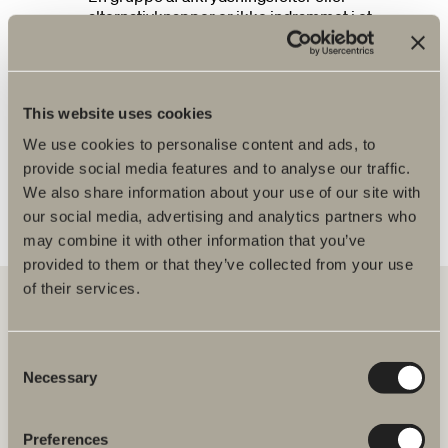
alternativknapper er ikke indrammet i et
fieldset.
This website uses cookies
Du är måske interesseret i
We use cookies to personalise content and ads, to
Kategorisider
provide social media features and to analyse our traffic.
Produktsider
We also share information about your use of our site with
our social media, advertising and analytics partners who
may combine it with other information that you’ve
provided to them or that they’ve collected from your use
of their services.
Hos os finder du alt til hele badeværelset. Fra badeværelsesmøbler,
Consent
håndvaske og armaturer til brusenicher, badekar, håndklædetørrere
Necessary
Selection
og toiletter.
Svedbergs i Dalstorp AB
Preferences