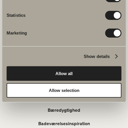
Verkstadsvägen 1
514 60 Dalstorp
Tlf: +46(0)321 53 30 00
Statistics
Mail
: info@svedbergs.dk
Marketing
FAQ
KATALOG
Show details
Produkter
Allow all
Serier
Allow selection
Tegnerprogram
Bæredygtighed
Badeværelsesinspiration