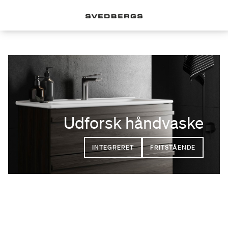
Udforsk håndvaske
INTEGRERET
FRITSTÅENDE