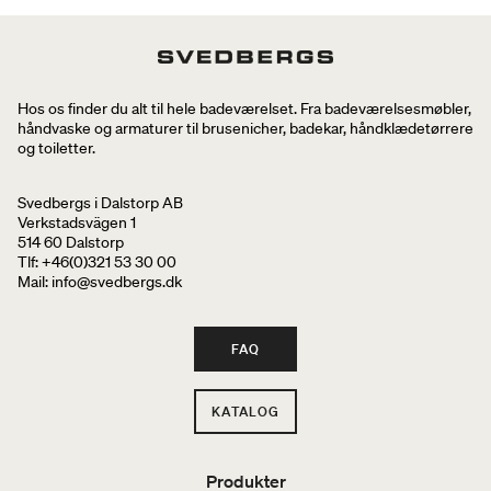
Hos os finder du alt til hele badeværelset. Fra badeværelsesmøbler,
håndvaske og armaturer til brusenicher, badekar, håndklædetørrere
og toiletter.
Svedbergs i Dalstorp AB
Verkstadsvägen 1
514 60 Dalstorp
Tlf: +46(0)321 53 30 00
Mail
: info@svedbergs.dk
FAQ
KATALOG
Produkter