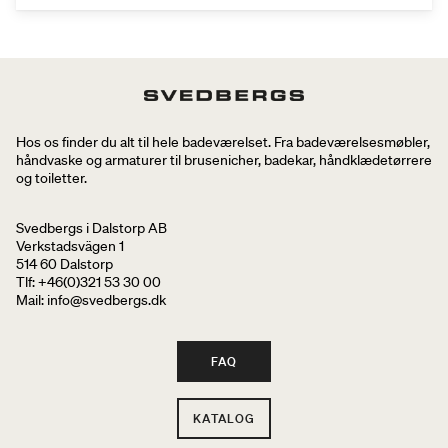
Hos os finder du alt til hele badeværelset. Fra badeværelsesmøbler,
håndvaske og armaturer til brusenicher, badekar, håndklædetørrere
og toiletter.
Svedbergs i Dalstorp AB
Verkstadsvägen 1
514 60 Dalstorp
Tlf: +46(0)321 53 30 00
Mail
: info@svedbergs.dk
FAQ
KATALOG