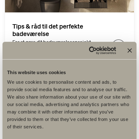
Tips & råd til det perfekte
badeværelse
For at gøre dit badeværelsesprojekt
enklere har vi hos Svedbergs samlet
inspiration, tips og idéer, som du skan
bruge til at skabe dit
drømmebadeværelse.
This website uses cookies
We use cookies to personalise content and ads, to
provide social media features and to analyse our traffic.
We also share information about your use of our site with
our social media, advertising and analytics partners who
may combine it with other information that you’ve
provided to them or that they’ve collected from your use
of their services.