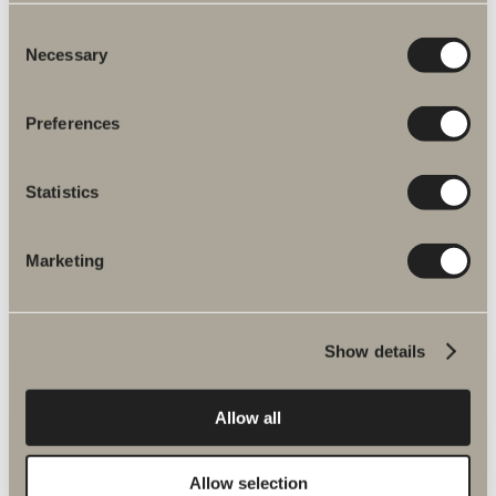
Consent
Necessary
Selection
Preferences
Statistics
Hjemme hos vores kunder
Her får du et eksklusivt indblik i vores
Marketing
kunders unikke hjem og badeværelser.
Udforsk kreative badeværelsesløsninger
med Svedbergs badeværelsesindretning.
Show details
Allow all
Allow selection