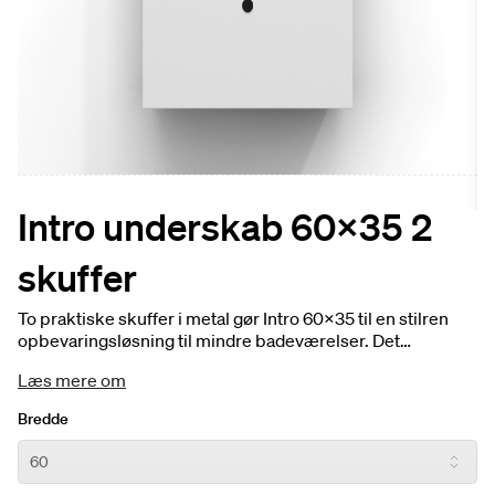
Intro underskab 60x35 2
skuffer
To praktiske skuffer i metal gør Intro 60x35 til en stilren
opbevaringsløsning til mindre badeværelser. Det
kompakte design kombineres med et funktionelt indre –
Læs mere om
perfekt til dig, der ønsker orden uden at gå på kompromis
med udtrykket.
Bredde