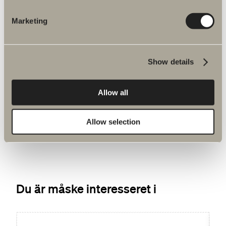
Marketing
Show details
450 kr.
Allow all
Afløb Easy
Inkl. slange.
Allow selection
Du är måske interesseret i
Nyhed
Ny