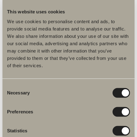
This website uses cookies
Koblingsmål, mål for fastgørelse og tekniske data
We use cookies to personalise content and ads, to
Monteringsvejledninger
provide social media features and to analyse our traffic.
We also share information about your use of our site with
DWG-filer
our social media, advertising and analytics partners who
may combine it with other information that you’ve
Artikelnummer
provided to them or that they’ve collected from your use
of their services.
Specifikation
Tilvalg
Consent
Necessary
Selection
Preferences
Statistics