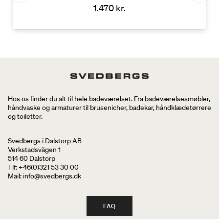
1.470 kr.
Hos os finder du alt til hele badeværelset. Fra badeværelsesmøbler,
håndvaske og armaturer til brusenicher, badekar, håndklædetørrere
og toiletter.
Svedbergs i Dalstorp AB
Verkstadsvägen 1
514 60 Dalstorp
Tlf: +46(0)321 53 30 00
Mail
: info@svedbergs.dk
FAQ