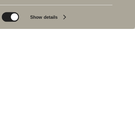
Planet
Badeværelset
Product
Badekar
Show details
People
Blyantssort
Tips & råd
Hjemme hos vores
kunder
Vores badeværelser
Interview med Johan
Körner
Find forhandler
RESERVEDELE