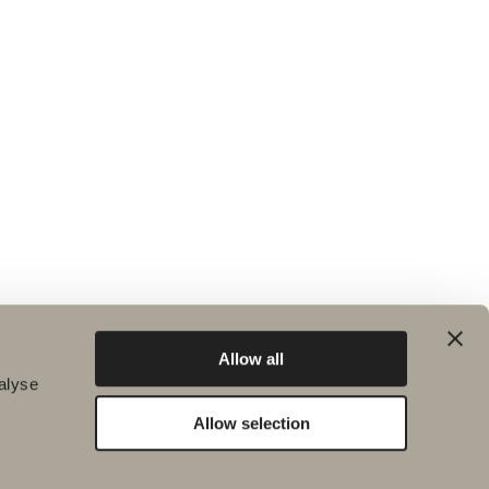
Allow all
alyse
Allow selection
Bæredygtighed
Badeværelsesinspiration