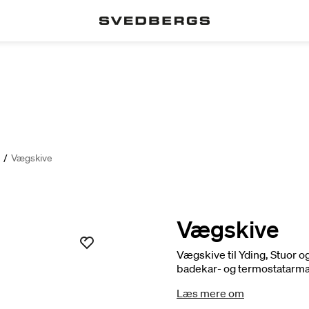
/
Vægskive
Vægskive
Vægskive til Yding, Stuor 
badekar- og termostatarmat
Læs mere om