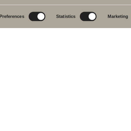
eværelsesmøbler
Poem Soft
Dit digitale
badeværelse
dvaskarmatur
Nyheder til
badeværelset
Blueprint
Preferences
Statistics
Marketing
s
Vores møbelserier
Skab badeværelset
ekar
Granitkeramik
se- og
ekarsarmaturer
Mocca
dklædetørrer
Vores brusere
& Toilet
Spejle
eværelsestilbehør
Spejlskabe
ervedele
Pendel lamper
Opbevaring
Vask & Tørring
Håndvask
Armaturer
Greb
Håndklædetørrere
 os på de sociale medier