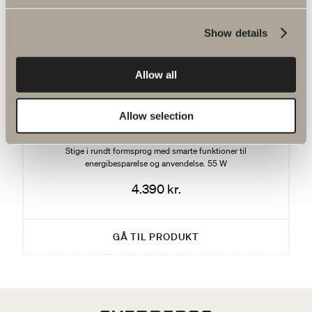
Show details
Du är måske interesseret i
Allow all
Allow selection
Flora SR eldrevne håndklædetørrer
Stige i rundt formsprog med smarte funktioner til
energibesparelse og anvendelse. 55 W
4.390 kr.
GÅ TIL PRODUKT