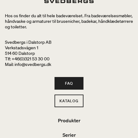
Hos os finder du alt til hele badeværelset. Fra badeværelsesmøbler,
håndvaske og armaturer til brusenicher, badekar, håndklædetørrere
og toiletter.
Svedbergs i Dalstorp AB
Verkstadsvägen 1
514 60 Dalstorp
Tlf: +46(0)321 53 30 00
Mail
: info@svedbergs.dk
FAQ
KATALOG
Produkter
Serier