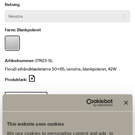
Retning
Farve:
Blankpoleret
Artikelnummer:
57423-SL
FloraS elhåndklædetørre 50x65, venstre, blankpoleret, 42W
Produktark:
RYD ALLE FILTRE
Pris 4.390 kr.
This website uses cookies
Find forhandler
We use cookies to personalise content and ads, to