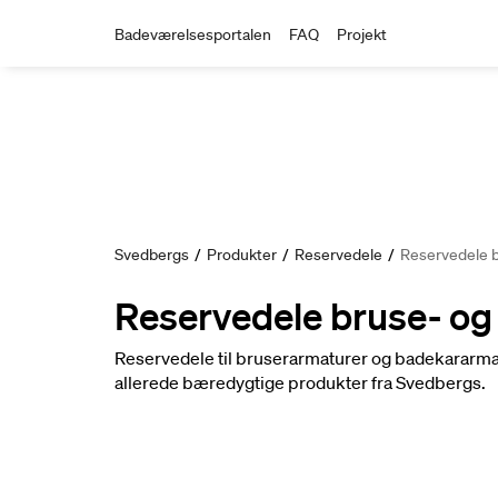
Badeværelsesportalen
FAQ
Projekt
Svedbergs
/
Produkter
/
Reservedele
/
Reservedele b
Reservedele bruse- o
Reservedele til bruserarmaturer og badekararmat
allerede bæredygtige produkter fra Svedbergs.