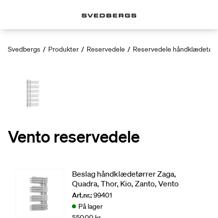
Svedbergs
/
Produkter
/
Reservedele
/
Reservedele håndklædetørr
Vento reservedele
Beslag håndklædetørrer Zaga,
Quadra, Thor, Kio, Zanto, Vento
Art.nr.:
99401
På lager
550,00 kr.