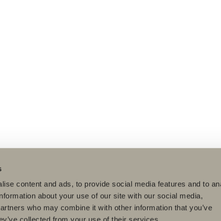
s
ise content and ads, to provide social media features and to an
information about your use of our site with our social media,
partners who may combine it with other information that you’ve
ey’ve collected from your use of their services.
dukter
Serier
Tegnerprogram