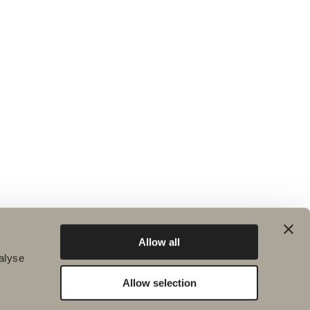
Allow all
alyse
Allow selection
Bæredygtighed
Badeværelsesinspiration