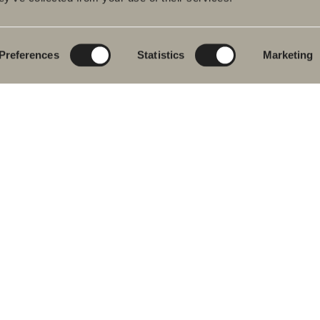
eværelsesmøbler
Poem Soft
Dit digitale
badeværelse
dvaskarmatur
Nyheder til
badeværelset
Blueprint
Preferences
Statistics
Marketing
s
Vores møbelserier
Skab badeværelset
ekar
Granitkeramik
se- og
ekarsarmaturer
Mocca
dklædetørrer
Vores brusere
& Toilet
Spejle
eværelsestilbehør
Spejlskabe
ervedele
Pendel lamper
Opbevaring
Vask & Tørring
Håndvask
Armaturer
Greb
Håndklædetørrere