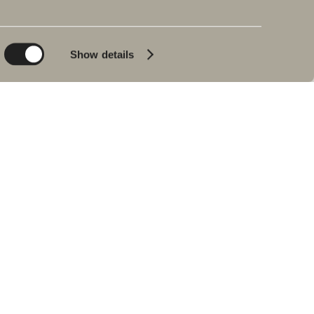
Planet
Badeværelset
Product
Badekar
Show details
People
Blyantssort
Tips & råd
Hjemme hos vores
kunder
Vores badeværelser
Interview med Johan
Körner
Find forhandler
RESERVEDELE