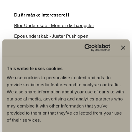
Du är måske interesseret i
Bloc Underskab - Monter dørhængsler
Epos underskab - Juster Push open
Epos underskab – Skift en skuffefront
Epos underskab – udskift en skuffe
Forma underskab – udskift en skuffe
This website uses cookies
We use cookies to personalise content and ads, to
Forma underskab – Skift en skuffefront
provide social media features and to analyse our traffic.
Poem Underskab - Juster Push Open
We also share information about your use of our site with
our social media, advertising and analytics partners who
Poem Underskab - Skift en skuffefront
may combine it with other information that you’ve
Poem Underskab - Tag en skuffe ud og sæt en ny
provided to them or that they’ve collected from your use
ind
of their services.
Svedbergs EasyMount