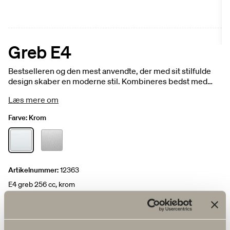
Greb E4
Bestselleren og den mest anvendte, der med sit stilfulde
design skaber en moderne stil. Kombineres bedst med
vores glatte fronter som f.eks. Plan eller til Skapa-serien.
Læs mere om
Greb E4 fås i krom og rustfrit stål, samt i 2 cc-mål: 128 og
256 mm.
Farve:
Krom
Artikelnummer:
12363
E4 greb 256 cc, krom
Produktark: