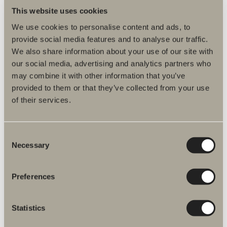
RYD ALLE FILTRE
This website uses cookies
We use cookies to personalise content and ads, to
Pris 180 kr.
provide social media features and to analyse our traffic.
We also share information about your use of our site with
Find forhandler
our social media, advertising and analytics partners who
may combine it with other information that you’ve
provided to them or that they’ve collected from your use
of their services.
Produktfakta
Consent
Necessary
Selection
Produktbeskrivelse
Preferences
Plejeråd
Statistics
Artikelnummer