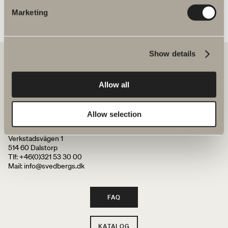
Specifikation
Marketing
Show details
Allow all
Hos os finder du alt til hele badeværelset. Fra badeværelsesmøbler,
håndvaske og armaturer til brusenicher, badekar, håndklædetørrere
og toiletter.
Allow selection
Svedbergs i Dalstorp AB
Verkstadsvägen 1
514 60 Dalstorp
Tlf: +46(0)321 53 30 00
Mail
: info@svedbergs.dk
FAQ
KATALOG