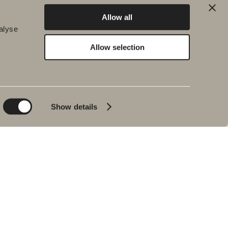
Allow all
alyse
Allow selection
Bæredygtighed
Badeværelsesinspiration
Planet
Badeværelset
Product
Badekar
Show details
People
Blyantssort
Tips & råd
Hjemme hos vores
kunder
Vores badeværelser
Interview med Johan
Körner