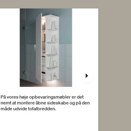
På vores høje opbevaringsmøbler er det
Med vor
nemt at montere åbne sideskabe og på den
EasyMount
måde udvide totalbredden.
badevære
to skruer