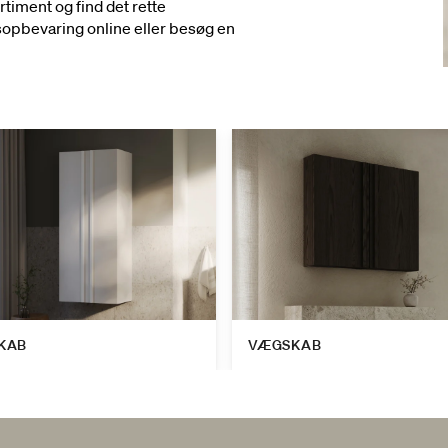
timent og find det rette
opbevaring online eller besøg en
KAB
VÆGSKAB