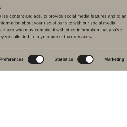
s
ise content and ads, to provide social media features and to an
information about your use of our site with our social media,
partners who may combine it with other information that you’ve
ey’ve collected from your use of their services.
dukter
Serier
Tegnerprogram
eværelsesmøbler
Poem Soft
Dit digitale
badeværelse
dvaskarmatur
Nyheder til
badeværelset
Blueprint
Preferences
Statistics
Marketing
s
Vores møbelserier
Skab badeværelset
ekar
Granitkeramik
se- og
ekarsarmaturer
Mocca
dklædetørrer
Vores brusere
& Toilet
Spejle
eværelsestilbehør
Spejlskabe
ervedele
Pendel lamper
Opbevaring
Vask & Tørring
Håndvask
Armaturer