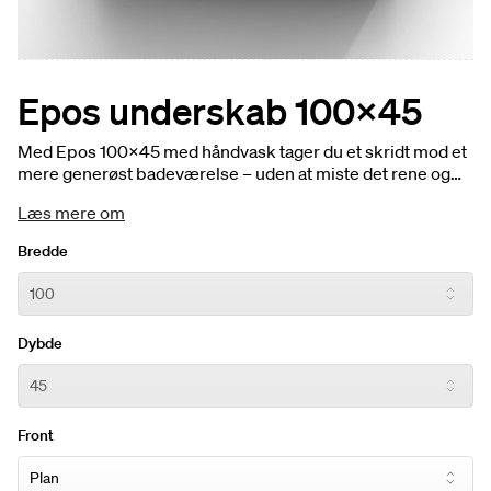
Epos underskab 100x45
Med Epos 100x45 med håndvask tager du et skridt mod et
mere generøst badeværelse – uden at miste det rene og
taktile udtryk, som kendetegner serien. Den bredere
Læs mere om
håndvask giver ekstra komfort i hverdagen, mens møblets
gennemtænkte design skaber en varm og indbydende
Bredde
atmosfære.
Dybde
Front