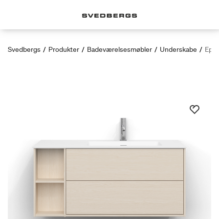
Svedbergs
/
Produkter
/
Badeværelsesmøbler
/
Underskabe
/
Epos