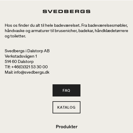
Hos os finder du alt til hele badeværelset. Fra badeværelsesmøbler,
håndvaske og armaturer til brusenicher, badekar, håndklædetørrere
og toiletter.
Svedbergs i Dalstorp AB
Verkstadsvägen 1
514 60 Dalstorp
Tlf: +46(0)321 53 30 00
Mail
: info@svedbergs.dk
FAQ
KATALOG
Produkter