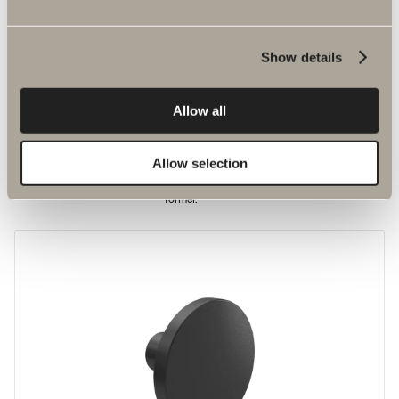
Show details
Allow all
100 kr.
Allow selection
Greb M3
Et moderne udtryk, der følger trenden med bløde og indbydende
former.