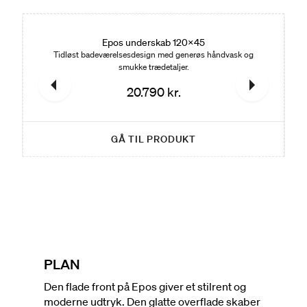
Nyhed
Ny
Epos underskab 120x45
Tidløst badeværelsesdesign med generøs håndvask og
smukke trædetaljer.
20.790 kr.
GÅ TIL PRODUKT
PLAN
Den flade front på Epos giver et stilrent og
moderne udtryk. Den glatte overflade skaber