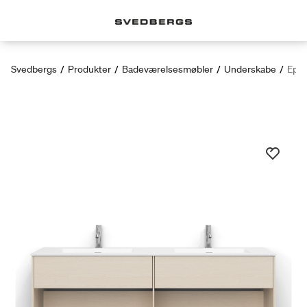
Svedbergs
/
Produkter
/
Badeværelsesmøbler
/
Underskabe
/
Epos