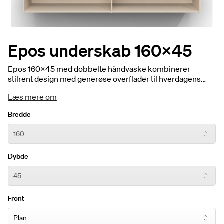
Epos underskab 160x45
Epos 160×45 med dobbelte håndvaske kombinerer
stilrent design med generøse overflader til hverdagens
behov. De nøje udvalgte materialer formidler kvalitet i hver
Læs mere om
detalje og skaber en harmonisk helhed i badeværelset.
Bredde
Dybde
Front