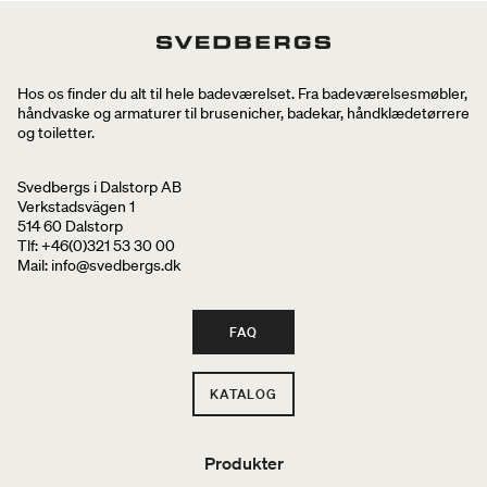
Hos os finder du alt til hele badeværelset. Fra badeværelsesmøbler,
håndvaske og armaturer til brusenicher, badekar, håndklædetørrere
og toiletter.
Svedbergs i Dalstorp AB
Verkstadsvägen 1
514 60 Dalstorp
Tlf: +46(0)321 53 30 00
Mail
: info@svedbergs.dk
FAQ
KATALOG
Produkter