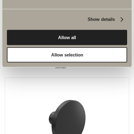
Show details
Allow all
100 kr.
Allow selection
Greb M3
Et moderne udtryk, der følger trenden med bløde og indbydende
former.