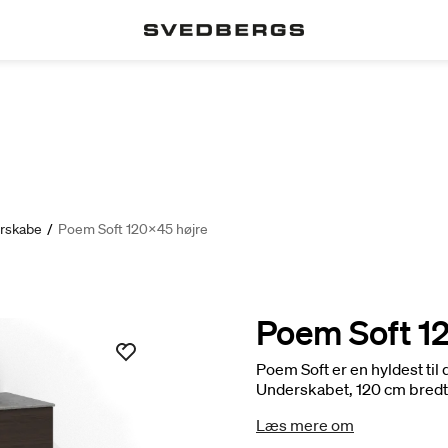
rskabe
/
Poem Soft 120x45 højre
Poem Soft 1
Poem Soft er en hyldest til
Underskabet, 120 cm bredt 
hylde på venstre side – en
Læs mere om
visning. Fås i ren eg, brun