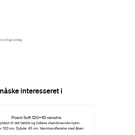
ersonlige præg.
måske interesseret i
Poem Soft 120x45 venstre
yldest til det taktile og tidløse skandinaviske hjem.
: 120 cm. Dybde: 45 cm. Venstreudførelse med åben
hylde på højre side.