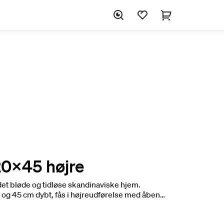
20x45 højre
 det bløde og tidløse skandinaviske hjem.
og 45 cm dybt, fås i højreudførelse med åben
 balance mellem smart opbevaring og dekorativ
 ask og Havre, hvor afrundede former og ægte