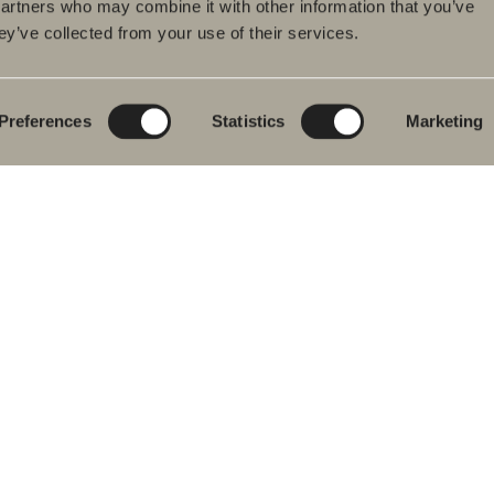
partners who may combine it with other information that you’ve
ey’ve collected from your use of their services.
dukter
Serier
Tegnerprogram
eværelsesmøbler
Poem Soft
Dit digitale
badeværelse
dvaskarmatur
Nyheder til
badeværelset
Blueprint
Preferences
Statistics
Marketing
s
Vores møbelserier
Skab badeværelset
ekar
Granitkeramik
se- og
ekarsarmaturer
Mocca
dklædetørrer
Vores brusere
& Toilet
Spejle
eværelsestilbehør
Spejlskabe
ervedele
Pendel lamper
Opbevaring
Vask & Tørring
Håndvask
Armaturer
Greb
Håndklædetørrere