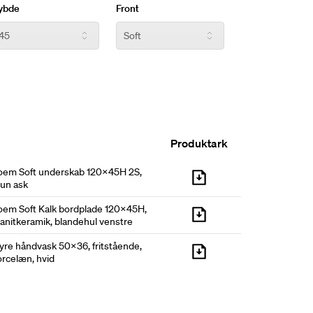
 jordnær farvepalet og skaber et varmt, stilrent
ybde
Front
 slidstærk granitkeramik for et ridsefast,
look, der står distancen i hverdagens rutiner.
Produktark
oem Soft underskab 120x45H 2S,
run ask
oem Soft Kalk bordplade 120x45H,
anitkeramik, blandehul venstre
yre håndvask 50x36, fritstående,
rcelæn, hvid