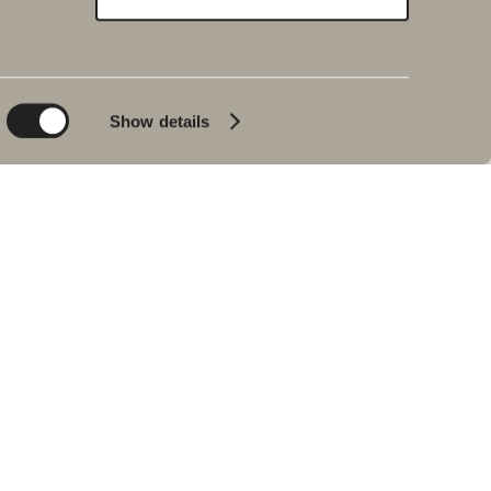
Bæredygtighed
Badeværelsesinspiration
Planet
Badeværelset
Product
Badekar
Show details
People
Blyantssort
Tips & råd
Hjemme hos vores
kunder
Vores badeværelser
Interview med Johan
Körner
Find forhandler
RESERVEDELE