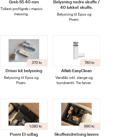
Greb S5 40 mm
Belysning nedre skuffe /
40 lukket skuffe.
Tidløst profilgreb i massiv
messing.
Belysning til Epos og
Poem.
370 kr.
740 kr.
Driver kit belysning
Afløb EasyClean
Belysning til Epos og
Vandlås inkl. slange og
Poem.
bundventil. Tre farver.
1.080 kr.
890 kr.
Poem El-udtag
Skuffeindretning lavere