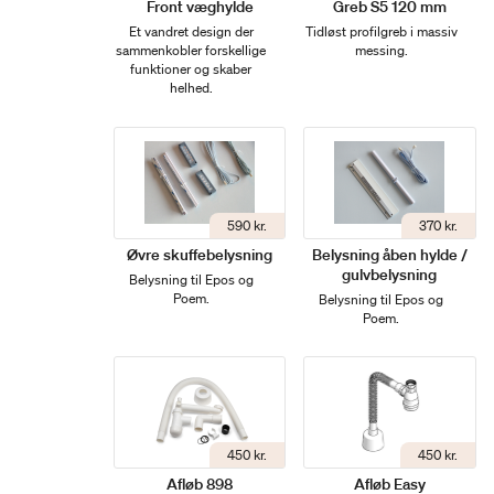
Front væghylde
Greb S5 120 mm
Et vandret design der
Tidløst profilgreb i massiv
sammenkobler forskellige
messing.
funktioner og skaber
helhed.
590 kr.
370 kr.
Øvre skuffebelysning
Belysning åben hylde /
gulvbelysning
Belysning til Epos og
Poem.
Belysning til Epos og
Poem.
450 kr.
450 kr.
Afløb 898
Afløb Easy