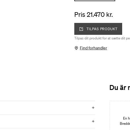
Pris 21.470 kr.
TILPAS PRODUKT
Tilpas dit produkt for at sætte dit p
Find forhandler
Du är 
Edition 01
En h
Bredde