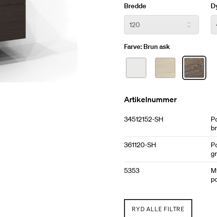
træfiner kombineres med en
Bredde
D
udtryk. Vælg en bordplade i
varmeresistent og holdbart 
Farve:
Brun ask
Artikelnummer
34512152-SH
P
b
361120-SH
P
gr
5353
M
po
RYD ALLE FILTRE