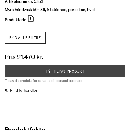
Artikelnummer:
5353
Myre håndvask 50x36, fritstående, porcelæn, hvid
Produktark:
RYD ALLE FILTRE
Pris 21.470 kr.
TILPAS PRODUKT
Tilpas dit produkt for at sætte dit personlige præg.
Find forhandler
Produktfakta