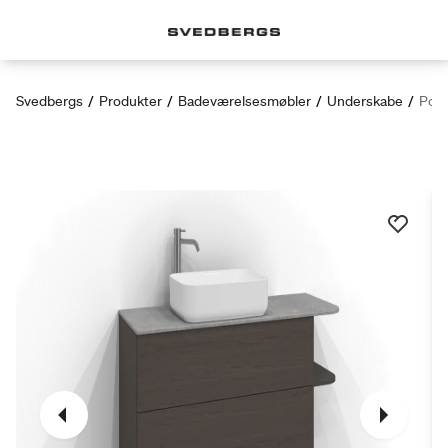
Svedbergs
/
Produkter
/
Badeværelsesmøbler
/
Underskabe
/
Poem