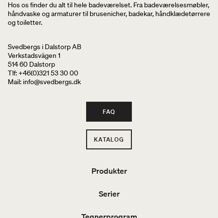
Hos os finder du alt til hele badeværelset. Fra badeværelsesmøbler,
håndvaske og armaturer til brusenicher, badekar, håndklædetørrere
og toiletter.
Svedbergs i Dalstorp AB
Verkstadsvägen 1
514 60 Dalstorp
Tlf: +46(0)321 53 30 00
Mail
: info@svedbergs.dk
FAQ
KATALOG
Produkter
Serier
Tegnerprogram