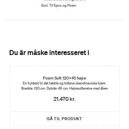
Sort. Til Epos og Poem
Du är måske interesseret i
Edition 01
Poem Soft 120x45 højre
En hyldest til det taktile og tidløse skandinaviske hjem.
Bredde: 120 cm. Dybde: 45 cm. Højreudførelse med åben
hylde på venstre side.
21.470 kr.
GÅ TIL PRODUKT