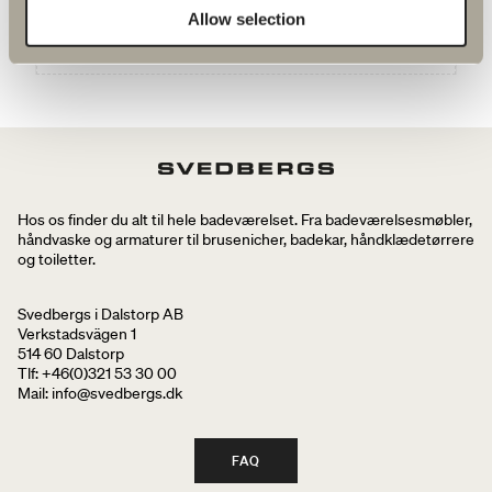
Allow selection
GÅ TIL PRODUKT
Hos os finder du alt til hele badeværelset. Fra badeværelsesmøbler,
håndvaske og armaturer til brusenicher, badekar, håndklædetørrere
og toiletter.
Svedbergs i Dalstorp AB
Verkstadsvägen 1
514 60 Dalstorp
Tlf: +46(0)321 53 30 00
Mail
: info@svedbergs.dk
FAQ