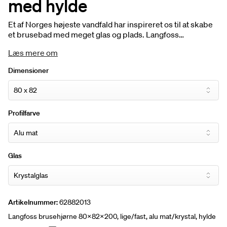
med hylde
Et af Norges højeste vandfald har inspireret os til at skabe
et brusebad med meget glas og plads. Langfoss
hjørnebrusere har profiler og detaljer, der skaber et grafisk
Læs mere om
og stringent udtryk. En eksklusiv følelse. Gulvprofilen og
staget har endda også det samme designsprog. Hylden,
Dimensioner
der er monteret på glasset, er i samme udtryk. Højde 200
cm. Døråbning 74-84 cm.
Profilfarve
Glas
Artikelnummer:
62882013
Langfoss brusehjørne 80x82x200, lige/fast, alu mat/krystal, hylde