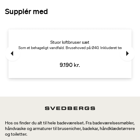
Supplér med
Stuor loftbruser sæt
 W
Som et behageligt vandfald. Brusehoved på Ø40. Inkluderet termostatbla
9.190 kr.
Hos os finder du alt til hele badeværelset. Fra badeværelsesmøbler,
håndvaske og armaturer til brusenicher, badekar, håndklædetørrere
og toiletter.