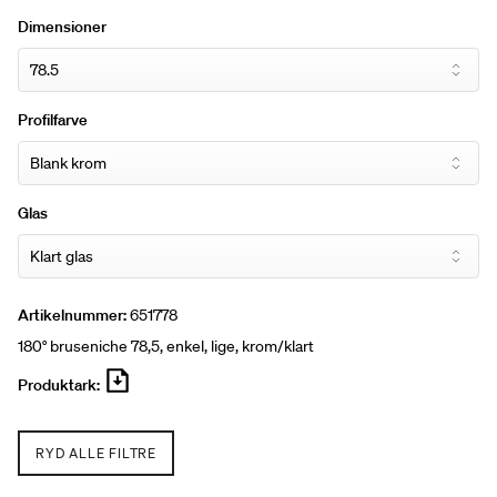
løsninger, som desuden skaber en skøn
Dimensioner
designfornemmelse på badeværelset. Dybde: 78,5-98,5
cm. Højde: 200 cm.
Profilfarve
Glas
Artikelnummer:
651778
180° bruseniche 78,5, enkel, lige, krom/klart
Produktark:
RYD ALLE FILTRE