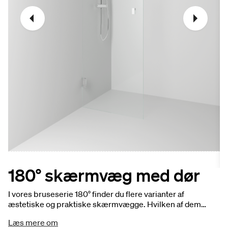
180° skærmvæg med dør
I vores bruseserie 180° finder du flere varianter af
æstetiske og praktiske skærmvægge. Hvilken af dem
passer bedst til dit badeværelse, en fast, en med dør eller
Læs mere om
en som er tilpasset til badekar? Alle tre er smidige