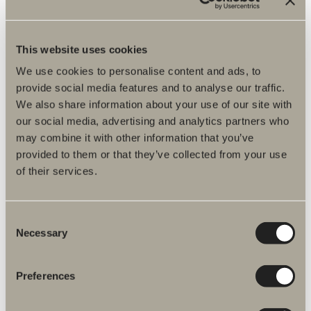
This website uses cookies
1.770 kr.
We use cookies to personalise content and ads, to
Front brusehylde
provide social media features and to analyse our traffic.
Et vandret design der sammenkobler forskellige funktioner og skaber
helhed.
We also share information about your use of our site with
our social media, advertising and analytics partners who
may combine it with other information that you’ve
provided to them or that they’ve collected from your use
of their services.
Consent
Necessary
Selection
Preferences