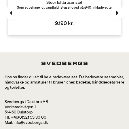
Stuor loftbruser sæt
 W
Som et behageligt vandfald. Brusehoved på Ø40. Inkluderet termostatbla
9.190 kr.
Hos os finder du alt til hele badeværelset. Fra badeværelsesmøbler,
håndvaske og armaturer til brusenicher, badekar, håndklædetørrere
og toiletter.
Svedbergs i Dalstorp AB
Verkstadsvägen 1
514 60 Dalstorp
Tlf: +46(0)321 53 30 00
Mail
: info@svedbergs.dk