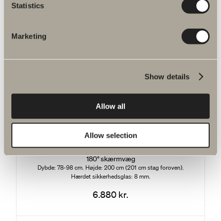
Statistics
670 kr.
Væghylde
325/650 mm
Marketing
Show details
Allow all
Du är måske interesseret i
Allow selection
180° skærmvæg
Dybde: 78-98 cm. Højde: 200 cm (201 cm stag foroven).
Hærdet sikkerhedsglas: 8 mm.
6.880 kr.