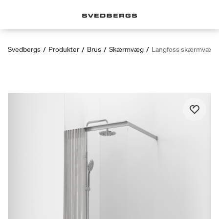
Svedbergs
/
Produkter
/
Brus
/
Skærmvæg
/
Langfoss skærmvæg 2