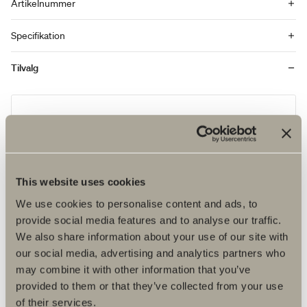
Artikelnummer
Specifikation
Tilvalg
This website uses cookies
We use cookies to personalise content and ads, to
provide social media features and to analyse our traffic.
We also share information about your use of our site with
our social media, advertising and analytics partners who
may combine it with other information that you’ve
provided to them or that they’ve collected from your use
1.770 kr.
of their services.