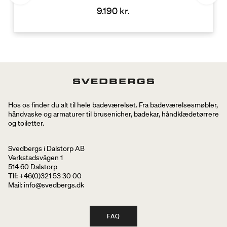
9.190 kr.
Hos os finder du alt til hele badeværelset. Fra badeværelsesmøbler,
håndvaske og armaturer til brusenicher, badekar, håndklædetørrere
og toiletter.
Svedbergs i Dalstorp AB
Verkstadsvägen 1
514 60 Dalstorp
Tlf: +46(0)321 53 30 00
Mail
: info@svedbergs.dk
FAQ