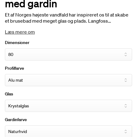
med gardin
Et af Norges højeste vandfald har inspireret os til at skabe
et brusebad med meget glas og plads. Langfoss
skærmvæg har profiler og detaljer, der skaber et grafisk og
Læs mere om
stringent udtryk. En eksklusiv følelse. Gulvprofilen og
staget har det samme designsprog. Hylden, der er
Dimensioner
monteret på glasset, er i samme udtryk.
Profilfarve
Glas
Gardinfarve