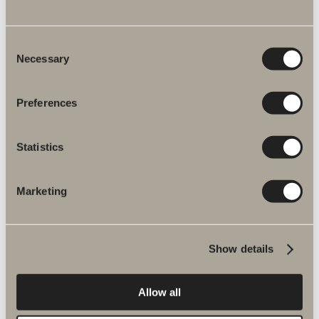
Front brusehylde
Et vandret design der sammenkobler forskellige funktioner og skaber
helhed.
Consent
Necessary
Selection
Preferences
Statistics
Marketing
Show details
670 kr.
Væghylde
Allow all
325/650 mm