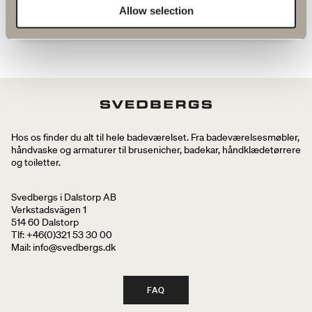
810 kr.
Allow selection
Hos os finder du alt til hele badeværelset. Fra badeværelsesmøbler,
håndvaske og armaturer til brusenicher, badekar, håndklædetørrere
og toiletter.
Svedbergs i Dalstorp AB
Verkstadsvägen 1
514 60 Dalstorp
Tlf: +46(0)321 53 30 00
Mail
: info@svedbergs.dk
FAQ