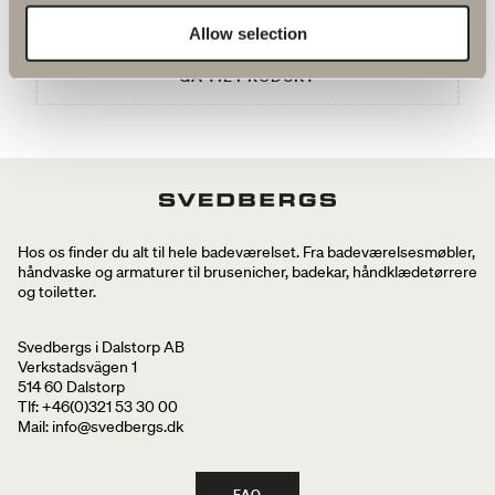
810 kr.
Allow selection
GÅ TIL PRODUKT
Hos os finder du alt til hele badeværelset. Fra badeværelsesmøbler,
håndvaske og armaturer til brusenicher, badekar, håndklædetørrere
og toiletter.
Svedbergs i Dalstorp AB
Verkstadsvägen 1
514 60 Dalstorp
Tlf: +46(0)321 53 30 00
Mail
: info@svedbergs.dk
FAQ