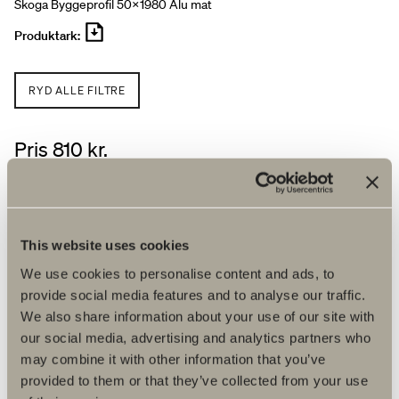
Skoga Byggeprofil 50x1980 Alu mat
Produktark:
RYD ALLE FILTRE
Pris 810 kr.
Find forhandler
This website uses cookies
We use cookies to personalise content and ads, to
provide social media features and to analyse our traffic.
Produktfakta
We also share information about your use of our site with
our social media, advertising and analytics partners who
may combine it with other information that you’ve
Produktbeskrivelse
provided to them or that they’ve collected from your use