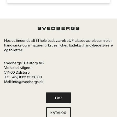
Hos os finder du alt til hele badeværelset. Fra badeværelsesmøbler,
håndvaske og armaturer til brusenicher, badekar, håndklædetørrere
og toiletter.
Svedbergs i Dalstorp AB
Verkstadsvägen 1
514 60 Dalstorp
Tlf: +46(0)321 53 30 00
Mail
: info@svedbergs.dk
FAQ
KATALOG