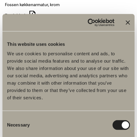
Fossen køkkenarmatur, krom
Produktark:
RYD ALLE FILTRE
This website uses cookies
Pris 2.460 kr.
We use cookies to personalise content and ads, to
provide social media features and to analyse our traffic.
Find forhandler
We also share information about your use of our site with
our social media, advertising and analytics partners who
may combine it with other information that you’ve
provided to them or that they’ve collected from your use
of their services.
Produktfakta
Consent
Necessary
Selection
Produktbeskrivelse