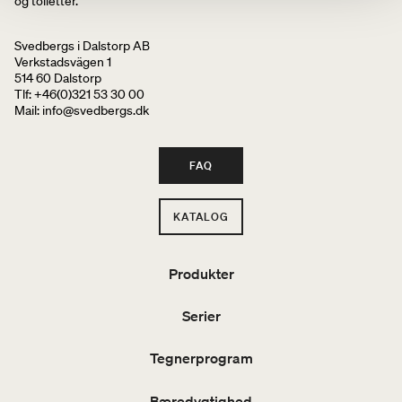
og toiletter.
Svedbergs i Dalstorp AB
Verkstadsvägen 1
514 60 Dalstorp
Tlf: +46(0)321 53 30 00
Mail
: info@svedbergs.dk
FAQ
KATALOG
Produkter
Serier
Tegnerprogram
Bæredygtighed