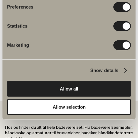
Reservedele
Preferences
Energimærkning
Statistics
Monteringsvejledninger
Marketing
DWG-filer
Artikelnummer
Show details
Specifikation
Allow all
Allow selection
Hos os finder du alt til hele badeværelset. Fra badeværelsesmøbler,
håndvaske og armaturer til brusenicher, badekar, håndklædetørrere