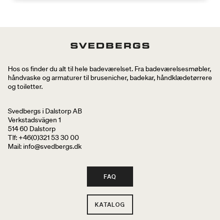
Hos os finder du alt til hele badeværelset. Fra badeværelsesmøbler,
håndvaske og armaturer til brusenicher, badekar, håndklædetørrere
og toiletter.
Svedbergs i Dalstorp AB
Verkstadsvägen 1
514 60 Dalstorp
Tlf: +46(0)321 53 30 00
Mail
: info@svedbergs.dk
FAQ
KATALOG