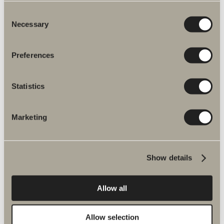
Stophane
Consent
40 cc. Når vandtilslutningen slutter bag armaturet.
Necessary
Selection
Preferences
Statistics
Du är måske interesseret i
Marketing
WC-fixtur glasbox 120mm
Til S-vandlås montage. Bredde 41 cm. Skyllemængde 3-6
Show details
liter. To farver
9.190 kr.
Allow all
GÅ TIL PRODUKT
Allow selection