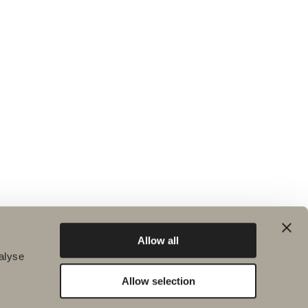
Allow all
alyse
Allow selection
Bæredygtighed
Badeværelsesinspiration