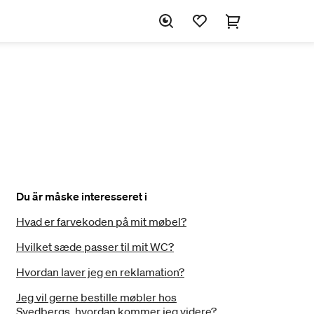
Du är måske interesseret i
Hvad er farvekoden på mit møbel?
Hvilket sæde passer til mit WC?
Hvordan laver jeg en reklamation?
Jeg vil gerne bestille møbler hos
Svedbergs, hvordan kommer jeg videre?