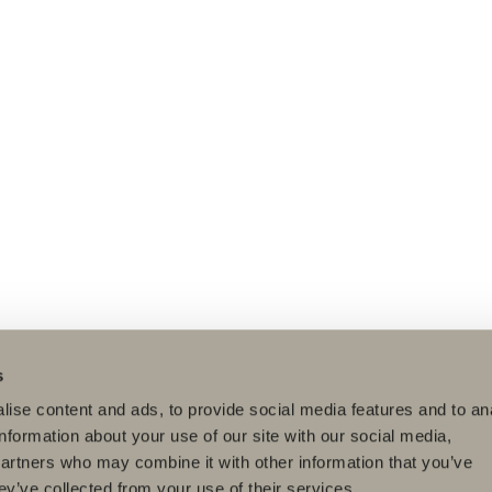
s
ise content and ads, to provide social media features and to an
information about your use of our site with our social media,
partners who may combine it with other information that you’ve
ey’ve collected from your use of their services.
dukter
Serier
Tegnerprogram