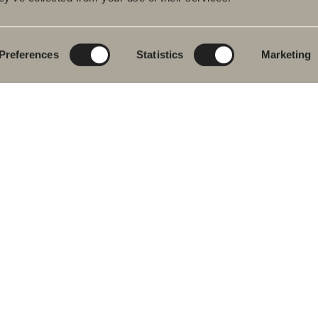
eværelsesmøbler
Poem Soft
Dit digitale
badeværelse
dvaskarmatur
Nyheder til
badeværelset
Blueprint
Preferences
Statistics
Marketing
s
Vores møbelserier
Skab badeværelset
ekar
Granitkeramik
se- og
ekarsarmaturer
Mocca
dklædetørrer
Vores brusere
& Toilet
Spejle
eværelsestilbehør
Spejlskabe
ervedele
Pendel lamper
Opbevaring
Vask & Tørring
Håndvask
Armaturer
Greb
Håndklædetørrere