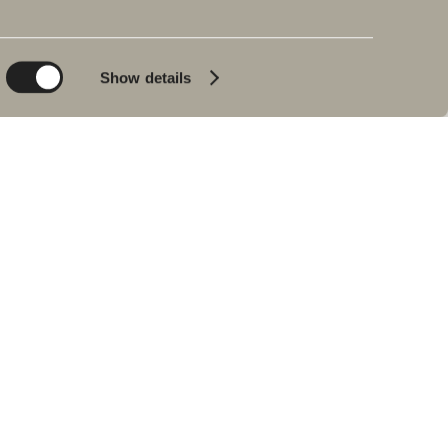
Planet
Badeværelset
Product
Badekar
Show details
People
Blyantssort
Tips & råd
Hjemme hos vores
kunder
Vores badeværelser
Interview med Johan
Körner
Find forhandler
RESERVEDELE