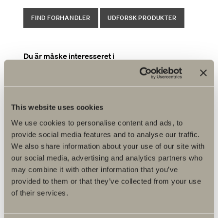
FIND FORHANDLER
UDFORSK PRODUKTER
Du är måske interesseret i
Hvad er farvekoden på mit møbel?
Hvilket sæde passer til mit WC?
This website uses cookies
Hvor kan jeg finde monteringsvejledning, mål og
specifikationer?
We use cookies to personalise content and ads, to
provide social media features and to analyse our traffic.
Hvordan laver jeg en reklamation?
We also share information about your use of our site with
Kan jeg udskifte den gamle halogenbelysning i
our social media, advertising and analytics partners who
mit spejlskab/spejl med LED?
may combine it with other information that you’ve
Mit håndvaskarmatur er utæt, hvad kan man gøre?
provided to them or that they’ve collected from your use
of their services.
Online salg af reservedele