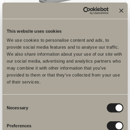
This website uses cookies
100 kr.
We use cookies to personalise content and ads, to
Greb M3
provide social media features and to analyse our traffic.
Et moderne udtryk, der følger trenden med bløde og indbydende
former.
We also share information about your use of our site with
our social media, advertising and analytics partners who
may combine it with other information that you’ve
provided to them or that they’ve collected from your use
of their services.
Consent
Necessary
Selection
Preferences