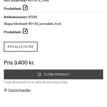
Bloc underskab 45x35 1L, hvid
Produktark:
Artikelnummer:
37345
Skapa håndvask 45x35, porcelæn, hvid
Produktark:
RYD ALLE FILTRE
Pris 3.400 kr.
TILPAS PRODUKT
Tilpas dit produkt for at sætte dit personlige præg.
Find forhandler