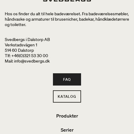
Hos os finder du alt til hele badeværelset. Fra badeværelsesmøbler,
håndvaske og armaturer til brusenicher, badekar, håndklædetørrere
og toiletter.
Svedbergs i Dalstorp AB
Verkstadsvägen 1
514 60 Dalstorp
Tlf: +46(0)321 53 30 00
Mail
: info@svedbergs.dk
FAQ
KATALOG
Produkter
Serier