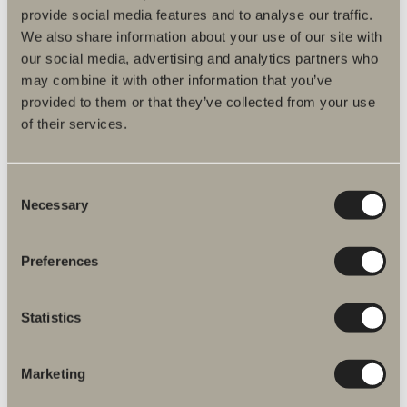
provide social media features and to analyse our traffic.
We also share information about your use of our site with
our social media, advertising and analytics partners who
may combine it with other information that you’ve
provided to them or that they’ve collected from your use
of their services.
130 kr.
Greb E1
Consent
Necessary
Stramt, langt, smal og tynd i et kantet udtryk og på samme tid med et
Selection
blødt og behageligt greb.
Preferences
Statistics
Marketing