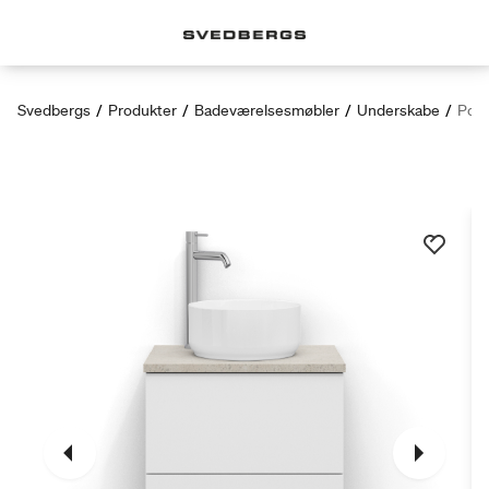
Svedbergs
/
Produkter
/
Badeværelsesmøbler
/
Underskabe
/
Poem