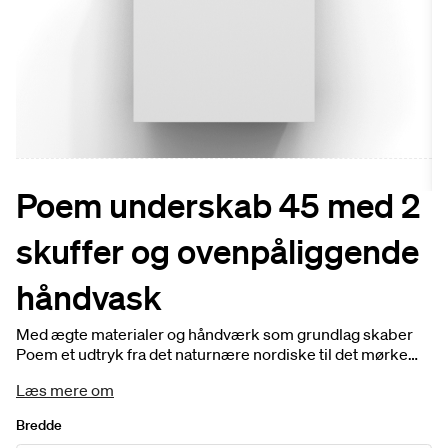
Poem underskab 45 med 2
skuffer og ovenpåliggende
håndvask
Med ægte materialer og håndværk som grundlag skaber
Poem et udtryk fra det naturnære nordiske til det mørke
jordagtige. Underskab inkl. 2 skuffer i dybden 45. Vælg
Læs mere om
mellem fire bredder, fem forskellige farver og fire fronter.
Prisen er inklusive bordplade og håndvask. Tilpas dit
Bredde
produkt for at sætte dit personlige præg.