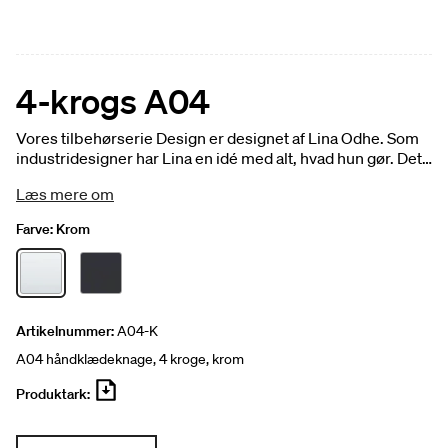
4-krogs A04
Vores tilbehørserie Design er designet af Lina Odhe. Som
industridesigner har Lina en idé med alt, hvad hun gør. Det
er kraftfuldt og eksklusivt i udtrykket. Og dog i
Læs mere om
overensstemmelse med Svedbergs idé om funktion og
udseende. Der løber en rød tråd gennem hele serien,
Farve:
Krom
samtidig med at Lina tilfører hvert enkelt element dets
egen identitet. Detaljer måske. Men vigtige for et komplet
badeværelse. Firekrog, dobbeltklæbende tape 3M. Fås i
krom og sort mat.
Artikelnummer:
A04-K
A04 håndklædeknage, 4 kroge, krom
Produktark: