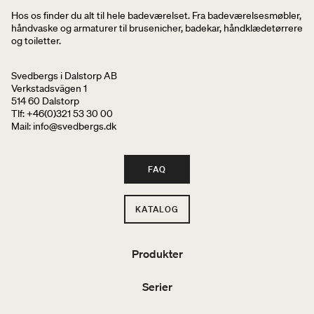
Hos os finder du alt til hele badeværelset. Fra badeværelsesmøbler,
håndvaske og armaturer til brusenicher, badekar, håndklædetørrere
og toiletter.
Svedbergs i Dalstorp AB
Verkstadsvägen 1
514 60 Dalstorp
Tlf: +46(0)321 53 30 00
Mail
: info@svedbergs.dk
FAQ
KATALOG
Produkter
Serier