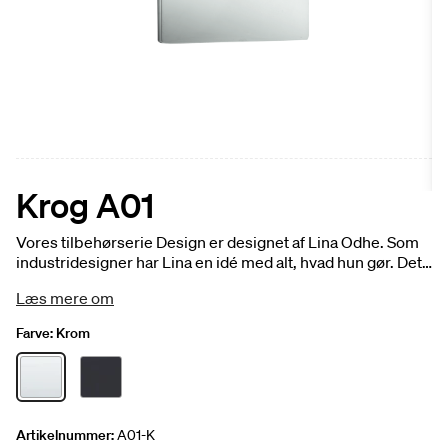
Krog A01
Vores tilbehørserie Design er designet af Lina Odhe. Som
industridesigner har Lina en idé med alt, hvad hun gør. Det
er kraftfuldt og eksklusivt i udtrykket. Og dog i
Læs mere om
overensstemmelse med Svedbergs idé om funktion og
udseende. Der løber en rød tråd gennem hele serien,
Farve:
Krom
samtidig med at Lina tilfører hvert enkelt element dets
egen identitet. Detaljer måske. Men vigtige for et komplet
badeværelse. Krog A01, dobbeltklæbende tape 3M. Fås i
krom og sort mat.
Artikelnummer:
A01-K