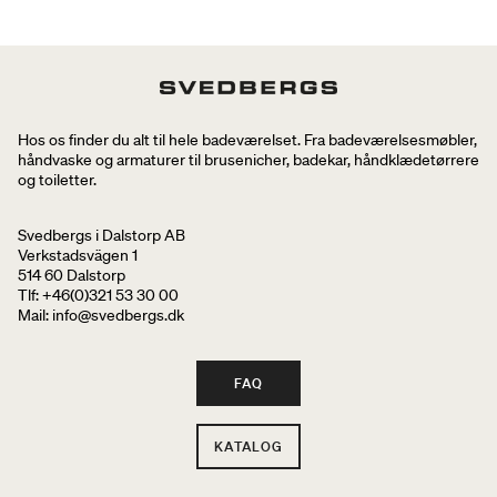
Hos os finder du alt til hele badeværelset. Fra badeværelsesmøbler,
håndvaske og armaturer til brusenicher, badekar, håndklædetørrere
og toiletter.
Svedbergs i Dalstorp AB
Verkstadsvägen 1
514 60 Dalstorp
Tlf: +46(0)321 53 30 00
Mail
: info@svedbergs.dk
FAQ
KATALOG