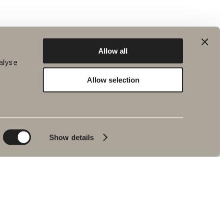
Allow all
alyse
Allow selection
Bæredygtighed
Badeværelsesinspiration
Planet
Badeværelset
Product
Badekar
Show details
People
Blyantssort
Tips & råd
Hjemme hos vores
kunder
Vores badeværelser
Interview med Johan
Körner