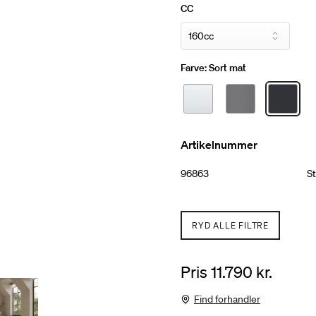
og kan suppleres med Stuo
CC
Farve:
Sort mat
Artikelnummer
96863
St
RYD ALLE FILTRE
Pris 11.790 kr.
Find forhandler