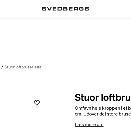
/
Stuor loftbruser sæt
Stuor loftbr
Omfavn hele kroppen i et 
cm. Udover det store bruse
trykbalanceret termostatbl
Læs mere om
cylindrisk håndbruser med 