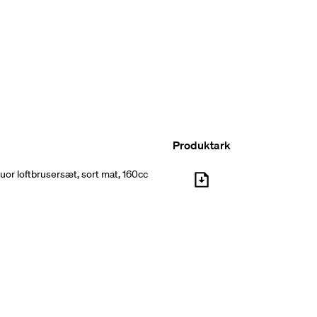
rs forlængerrør.
Produktark
uor loftbrusersæt, sort mat, 160cc