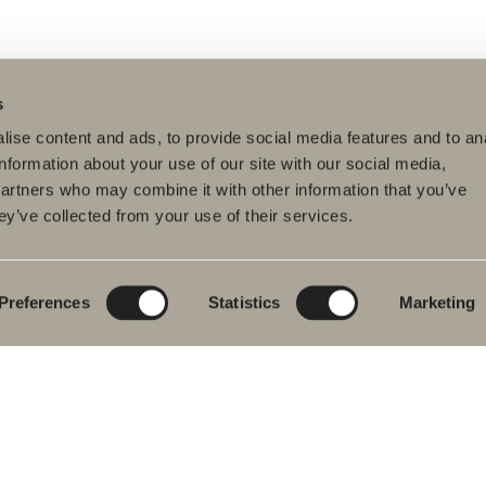
s
ise content and ads, to provide social media features and to an
information about your use of our site with our social media,
partners who may combine it with other information that you’ve
ey’ve collected from your use of their services.
dukter
Serier
Tegnerprogram
eværelsesmøbler
Poem Soft
Dit digitale
badeværelse
dvaskarmatur
Nyheder til
badeværelset
Blueprint
Preferences
Statistics
Marketing
s
Vores møbelserier
Skab badeværelset
ekar
Granitkeramik
se- og
ekarsarmaturer
Mocca
dklædetørrer
Vores brusere
& Toilet
Spejle
eværelsestilbehør
Spejlskabe
ervedele
Pendel lamper
Opbevaring