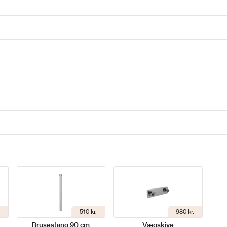
510 kr.
980 kr.
Brusestang 90 cm
Vægskive