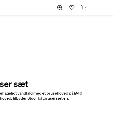
user sæt
behageligt vandfald med et brusehoved på Ø40
hoved, tilbyder Stuor loftbrusersæt en
ander, der giver en jævn temperatur og en
komplet brusebad. Akslen er justerbar i højden