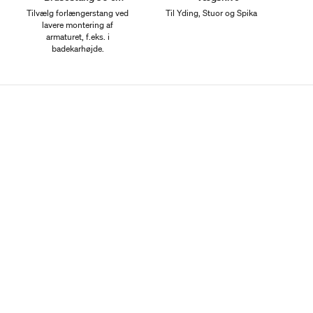
Tilvælg forlængerstang ved
Til Yding, Stuor og Spika
lavere montering af
armaturet, f.eks. i
badekarhøjde.