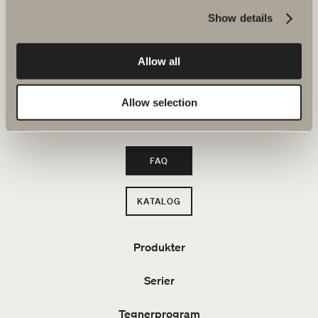
Hos os finder du alt til hele badeværelset. Fra badeværelsesmøbler,
håndvaske og armaturer til brusenicher, badekar, håndklædetørrere
Show details
og toiletter.
Allow all
Svedbergs i Dalstorp AB
Verkstadsvägen 1
514 60 Dalstorp
Allow selection
Tlf: +46(0)321 53 30 00
Mail
: info@svedbergs.dk
FAQ
KATALOG
Produkter
Serier
Tegnerprogram