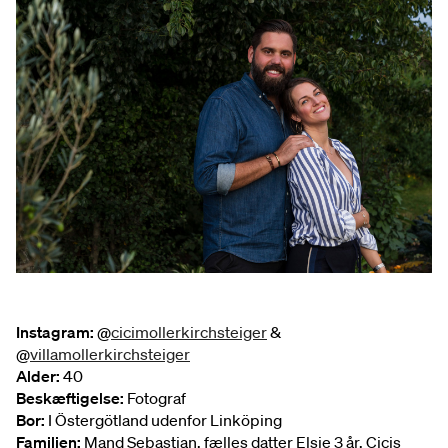
Instagram:
@
cicimollerkirchsteiger
&
@
villamollerkirchsteiger
Alder
:
40
Beskæftigelse:
Fotograf
Bor:
I Östergötland udenfor Linköping
Familien:
Mand Sebastian, fælles datter Elsie 3 år, Cicis