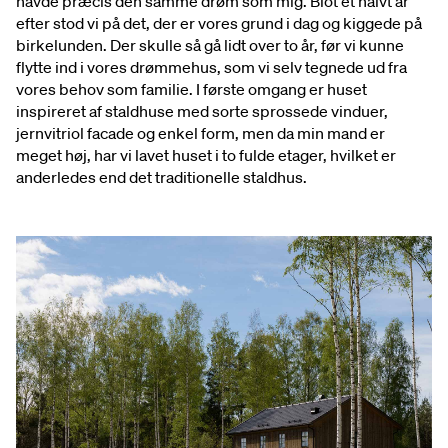
havde præcis den samme drøm som mig. Blot et halvt år
efter stod vi på det, der er vores grund i dag og kiggede på
birkelunden. Der skulle så gå lidt over to år, før vi kunne
flytte ind i vores drømmehus, som vi selv tegnede ud fra
vores behov som familie. I første omgang er huset
inspireret af staldhuse med sorte sprossede vinduer,
jernvitriol facade og enkel form, men da min mand er
meget høj, har vi lavet huset i to fulde etager, hvilket er
anderledes end det traditionelle staldhus.