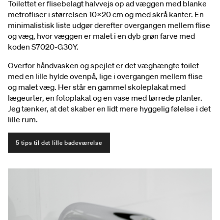
Toilettet er flisebelagt halvvejs op ad væggen med blanke
metrofliser i størrelsen 10×20 cm og med skrå kanter. En
minimalistisk liste udgør derefter overgangen mellem flise
og væg, hvor væggen er malet i en dyb grøn farve med
koden S7020-G30Y.
Overfor håndvasken og spejlet er det væghængte toilet
med en lille hylde ovenpå, lige i overgangen mellem flise
og malet væg. Her står en gammel skoleplakat med
lægeurter, en fotoplakat og en vase med tørrede planter.
Jeg tænker, at det skaber en lidt mere hyggelig følelse i det
lille rum.
5 tips til det lille badeværelse