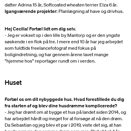
datter Adrina 15 år, Softcoated wheaten terrier Elza 6 år.
Igangværende projekter:
Planlægning af have og drivhus.
Hej Cecilia! Fortæl lidt om dig selv.
- Jeg er vokset op i den lille by Mantorp og er den yngste
søskende i en flok på tre. I mere end 10 år har jeg arbejdet
som fuldtids freelancefotograf med fokus på
boligindretning, og har gennem årene lavet mange
”hjemme hos” reportager rundt om i verden.
Huset
Fortæl os om dit nybyggede hus. Hvad forestillede du dig
fra starten af og blev dine husdrømme komplicerede?
- Jeg har drømt om at bygge et hus på landet siden 2014, og
har arbejdet hårdt og meget for at forsøge at nå den drøm.
Da Sebastian og jeg blev et par i 2019, viste det sig, at han