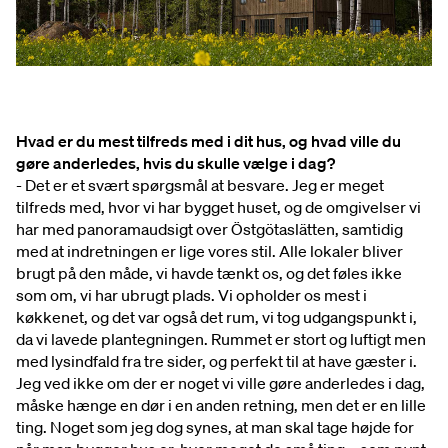
Hvad er du mest tilfreds med i dit hus, og hvad ville du
gøre anderledes, hvis du skulle vælge i dag?
- Det er et svært spørgsmål at besvare. Jeg er meget
tilfreds med, hvor vi har bygget huset, og de omgivelser vi
har med panoramaudsigt over Östgötaslätten, samtidig
med at indretningen er lige vores stil. Alle lokaler bliver
brugt på den måde, vi havde tænkt os, og det føles ikke
som om, vi har ubrugt plads. Vi opholder os mest i
køkkenet, og det var også det rum, vi tog udgangspunkt i,
da vi lavede plantegningen. Rummet er stort og luftigt men
med lysindfald fra tre sider, og perfekt til at have gæster i.
Jeg ved ikke om der er noget vi ville gøre anderledes i dag,
måske hænge en dør i en anden retning, men det er en lille
ting. Noget som jeg dog synes, at man skal tage højde for