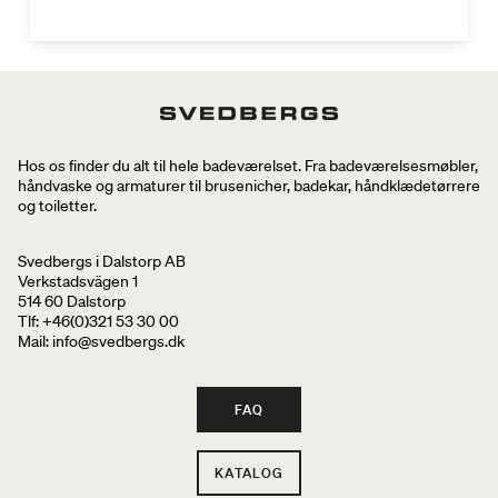
Hos os finder du alt til hele badeværelset. Fra badeværelsesmøbler,
håndvaske og armaturer til brusenicher, badekar, håndklædetørrere
og toiletter.
Svedbergs i Dalstorp AB
Verkstadsvägen 1
514 60 Dalstorp
Tlf: +46(0)321 53 30 00
Mail
: info@svedbergs.dk
FAQ
KATALOG