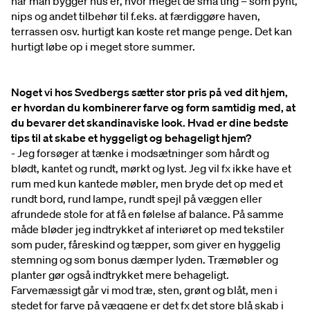
når man bygger hus er, hvor meget de små ting – som pynt,
nips og andet tilbehør til f.eks. at færdiggøre haven,
terrassen osv. hurtigt kan koste ret mange penge. Det kan
hurtigt løbe op i meget store summer.
Noget vi hos Svedbergs sætter stor pris på ved dit hjem,
er hvordan du kombinerer farve og form samtidig med, at
du bevarer det skandinaviske look. Hvad er dine bedste
tips til at skabe et hyggeligt og behageligt hjem?
- Jeg forsøger at tænke i modsætninger som hårdt og
blødt, kantet og rundt, mørkt og lyst. Jeg vil fx ikke have et
rum med kun kantede møbler, men bryde det op med et
rundt bord, rund lampe, rundt spejl på væggen eller
afrundede stole for at få en følelse af balance. På samme
måde bløder jeg indtrykket af interiøret op med tekstiler
som puder, fåreskind og tæpper, som giver en hyggelig
stemning og som bonus dæmper lyden. Træmøbler og
planter gør også indtrykket mere behageligt.
Farvemæssigt går vi mod træ, sten, grønt og blåt, men i
stedet for farve på væggene er det fx det store blå skab i