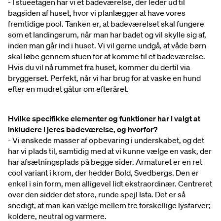
- I stueetagen har vi et badeværelse, der leder ud til
bagsiden af huset, hvor vi planlægger at have vores
fremtidige pool. Tanken er, at badeværelset skal fungere
som et landingsrum, når man har badet og vil skylle sig af,
inden man går ind i huset. Vi vil gerne undgå, at våde børn
skal løbe gennem stuen for at komme til et badeværelse.
Hvis du vil nå rummet fra huset, kommer du dertil via
bryggerset. Perfekt, når vi har brug for at vaske en hund
efter en mudret gåtur om efteråret.
Hvilke specifikke elementer og funktioner har I valgt at
inkludere i jeres badeværelse, og hvorfor?
- Vi ønskede masser af opbevaring i underskabet, og det
har vi plads til, samtidig med at vi kunne vælge en vask, der
har afsætningsplads på begge sider. Armaturet er en ret
cool variant i krom, der hedder Bold, Svedbergs. Den er
enkel i sin form, men alligevel lidt ekstraordinær. Centreret
over den sidder det store, runde spejl Ista. Det er så
snedigt, at man kan vælge mellem tre forskellige lysfarver;
koldere, neutral og varmere.