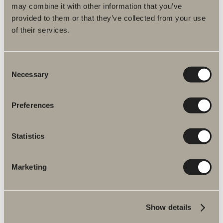
325/650 mm
may combine it with other information that you’ve
provided to them or that they’ve collected from your use
of their services.
Pris: 670 kr.
Fås i flere varianter
Consent
Necessary
Selection
GÅ TIL PRODUKT
Preferences
Statistics
Nyheder til
Marketing
badeværelset
Show details
NYHEDER
UDFORSK PRODUKTER