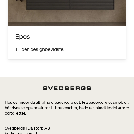
Epos
Til den designbevidste.
Hos os finder du alt til hele badeværelset. Fra badeværelsesmøbler,
håndvaske og armaturer til brusenicher, badekar, håndklædetørrere
og toiletter.
Svedbergs i Dalstorp AB
Verkstadsvägen 1