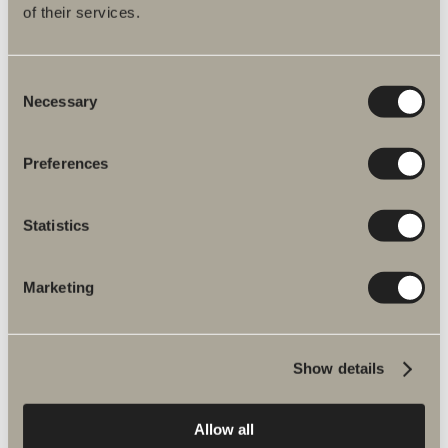
of their services.
Consent
Necessary
Selection
Preferences
Statistics
Marketing
Flere produkter inden for Reservedele
armaturer
Show details
Halde reservedele
Allow all