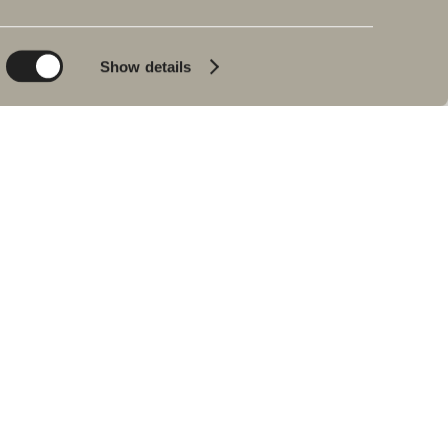
Planet
Badeværelset
Product
Badekar
Show details
People
Blyantssort
Tips & råd
Hjemme hos vores
kunder
Vores badeværelser
Interview med Johan
Körner
Find forhandler
RESERVEDELE