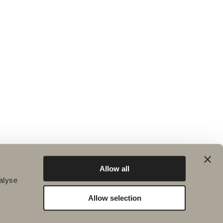
Allow all
alyse
Allow selection
Bæredygtighed
Badeværelsesinspiration