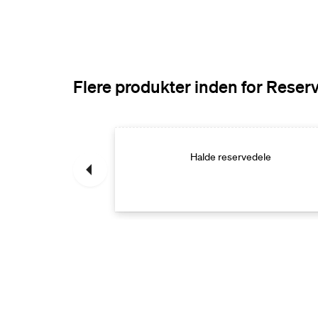
Flere produkter inden for Reser
rvedele
Halde reservedele