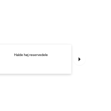
Halde høj reservedele
Halde høj med 