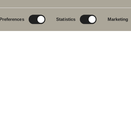
eværelsesmøbler
Poem Soft
Dit digitale
badeværelse
dvaskarmatur
Nyheder til
badeværelset
Blueprint
Preferences
Statistics
Marketing
s
Vores møbelserier
Skab badeværelset
ekar
Granitkeramik
se- og
ekarsarmaturer
Mocca
dklædetørrer
Vores brusere
& Toilet
Spejle
eværelsestilbehør
Spejlskabe
ervedele
Pendel lamper
Opbevaring
Vask & Tørring
Håndvask
Armaturer
Greb
Håndklædetørrere