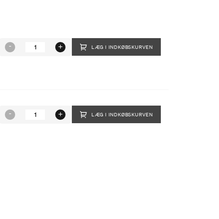
LÆG I INDKØBSKURVEN
LÆG I INDKØBSKURVEN