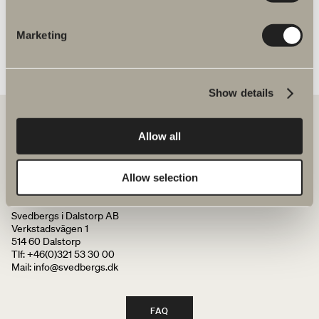
Marketing
Show details
Allow all
Hos os finder du alt til hele badeværelset. Fra badeværelsesmøbler,
håndvaske og armaturer til brusenicher, badekar, håndklædetørrere
Allow selection
og toiletter.
Svedbergs i Dalstorp AB
Verkstadsvägen 1
514 60 Dalstorp
Tlf: +46(0)321 53 30 00
Mail
: info@svedbergs.dk
FAQ