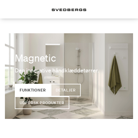
Magnetic
Den innovative håndklæddetørrer.
FUNKTIONER
DETALJER
UDFORSK PRODUKTER