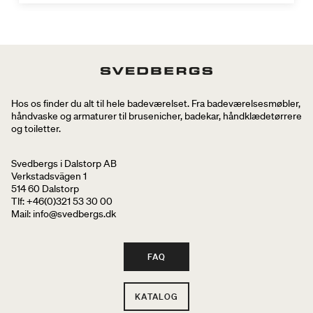
Hos os finder du alt til hele badeværelset. Fra badeværelsesmøbler,
håndvaske og armaturer til brusenicher, badekar, håndklædetørrere
og toiletter.
Svedbergs i Dalstorp AB
Verkstadsvägen 1
514 60 Dalstorp
Tlf: +46(0)321 53 30 00
Mail
: info@svedbergs.dk
FAQ
KATALOG