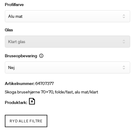
på brusekabinens inderside. Højde: 198 cm (201 cm
Profilfarve
overkant af stang). Døråbning: 60-90 cm. * Længde fast
glas.
Glas
Bruseopbevaring
Artikelnummer:
64707377
Skoga brusehjørne 70x70, folde/fast, alu mat/klart
Produktark:
RYD ALLE FILTRE