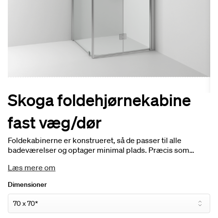
Skoga foldehjørnekabine
fast væg/dør
Foldekabinerne er konstrueret, så de passer til alle
badeværelser og optager minimal plads. Præcis som
navnet antyder, handler det om at "folde kabinen sammen",
Læs mere om
når den ikke er i brug. Vælg mellem forskellige modeller
og opsætninger for at finde en løsning, der passer til netop
Dimensioner
dit badeværelse. Hulgrebet matcher bruseprofilerne.
Skoga opbevaring passer sammen med alle Skoga
profilbrusekabiner og giver dig ekstra vertikal opbevaring