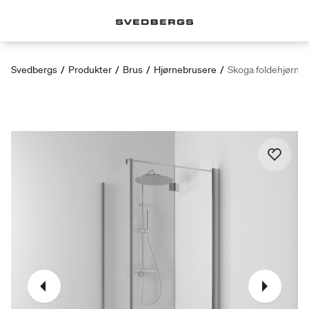
Svedbergs
/
Produkter
/
Brus
/
Hjørnebrusere
/
Skoga foldehjørnek