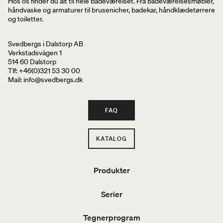
Hos os finder du alt til hele badeværelset. Fra badeværelsesmøbler,
håndvaske og armaturer til brusenicher, badekar, håndklædetørrere
og toiletter.
Svedbergs i Dalstorp AB
Verkstadsvägen 1
514 60 Dalstorp
Tlf: +46(0)321 53 30 00
Mail
: info@svedbergs.dk
FAQ
KATALOG
Produkter
Serier
Tegnerprogram