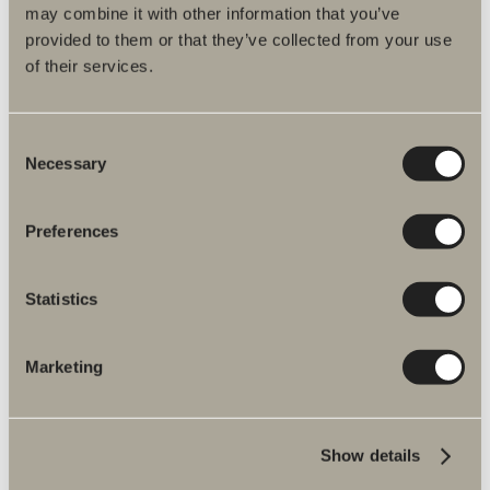
Rundt og stilrent formsprog med smarte energisparefunktioner. 17
may combine it with other information that you’ve
W
provided to them or that they’ve collected from your use
of their services.
Fra 3.390 kr.
Fås i flere varianter
Consent
Necessary
Selection
GÅ TIL PRODUKT
Preferences
Statistics
Nyheder til
Marketing
badeværelset
Show details
NYHEDER
UDFORSK PRODUKTER