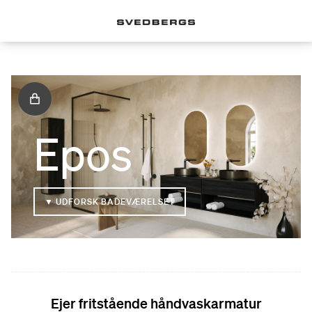
Epos
▼ UDFORSK BADEVÆRELSET
Ejer fritstående håndvaskarmatur