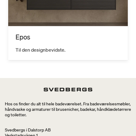
Epos
Til den designbevidste.
Hos os finder du alt til hele badeværelset. Fra badeværelsesmøbler,
håndvaske og armaturer til brusenicher, badekar, håndklædetørrere
og toiletter.
Svedbergs i Dalstorp AB
Verkstadsvägen 1