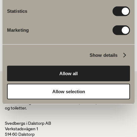
Statistics
Skoga hjørnebruser halvrund reservedele
Marketing
Show details
Allow all
Allow selection
Hos os finder du alt til hele badeværelset. Fra badeværelsesmøbler,
håndvaske og armaturer til brusenicher, badekar, håndklædetørrere
og toiletter.
Svedbergs i Dalstorp AB
Verkstadsvägen 1
514 60 Dalstorp