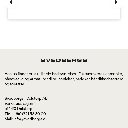
Hos os finder du alt til hele badeværelset. Fra badeværelsesmøbler,
håndvaske og armaturer til brusenicher, badekar, håndklædetørrere
og toiletter.
Svedbergs i Dalstorp AB
Verkstadsvägen 1
514 60 Dalstorp
Tlf: +46(0)321 53 30 00
Mail
: info@svedbergs.dk