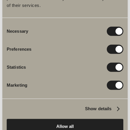
of their services.
LÆG I INDKØBSKURVEN
Consent
Skoga skruepose Skoga dør, mat
Necessary
Selection
Art.nr.:
94045
På lager
320,00 kr.
Preferences
LÆG I INDKØBSKURVEN
Statistics
Skoga skruepose Skoga dør, blank
Marketing
Art.nr.:
94046
På lager
240,00 kr.
Show details
LÆG I INDKØBSKURVEN
Allow all