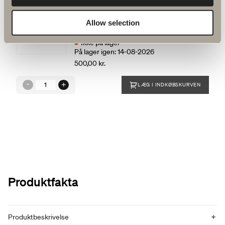
Skoga skruepose Skoga dør,
blyantssort
Allow selection
Art.nr.:
94047
Ikke på lager
På lager igen: 14-08-2026
500,00 kr.
LÆG I INDKØBSKURVEN
Produktfakta
Produktbeskrivelse