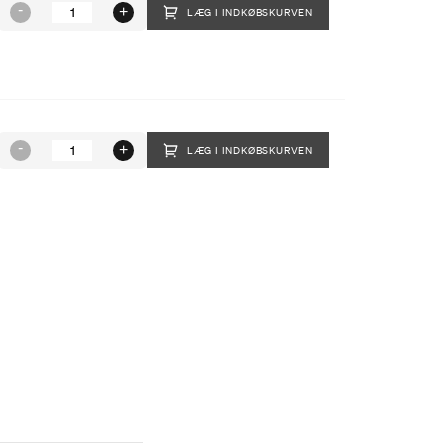
LÆG I INDKØBSKURVEN
LÆG I INDKØBSKURVEN