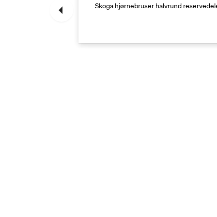
servedele
Skoga hjørnebruser halvrund reservedel