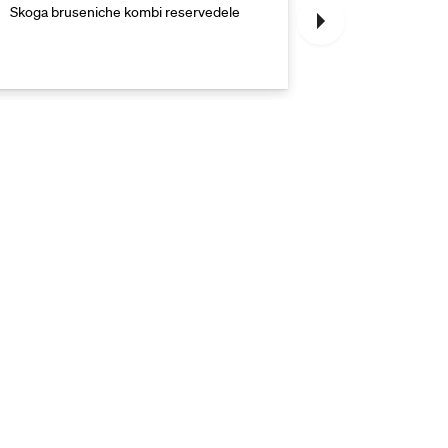
Skoga bruseniche kombi reservedele
Skoga bruseni