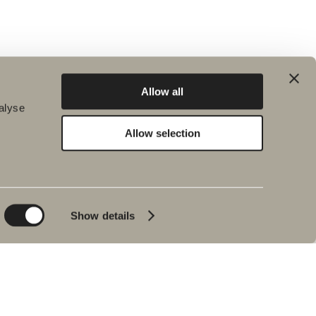
Allow all
alyse
Allow selection
Bæredygtighed
Badeværelsesinspiration
Planet
Badeværelset
Product
Badekar
Show details
People
Blyantssort
Tips & råd
Hjemme hos vores
kunder
Vores badeværelser
Interview med Johan
Körner