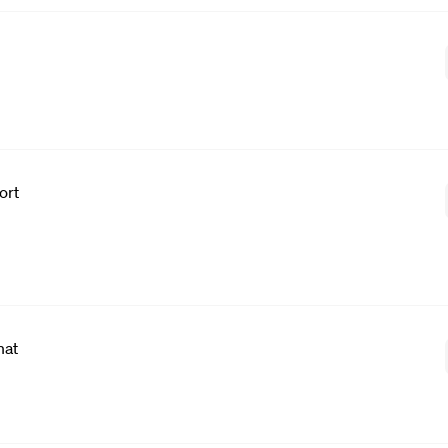
ort
mat