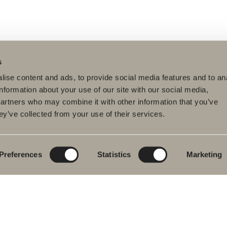
s
ise content and ads, to provide social media features and to an
information about your use of our site with our social media,
partners who may combine it with other information that you’ve
ey’ve collected from your use of their services.
dukter
Serier
Tegnerprogram
eværelsesmøbler
Poem Soft
Dit digitale
badeværelse
dvaskarmatur
Nyheder til
badeværelset
Blueprint
Preferences
Statistics
Marketing
s
Vores møbelserier
Skab badeværelset
ekar
Granitkeramik
se- og
ekarsarmaturer
Mocca
dklædetørrer
Vores brusere
& Toilet
Spejle
eværelsestilbehør
Spejlskabe