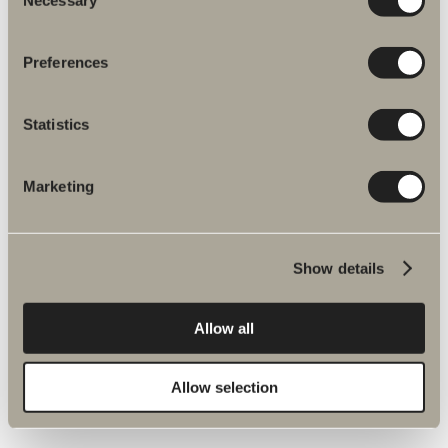
Necessary
Selection
LÆG I INDKØBSKURVEN
Preferences
Magnetliste til brusedører, 2stk.
Art.nr.:
98215
Statistics
På lager
480,00 kr.
Marketing
LÆG I INDKØBSKURVEN
Show details
Magnetliste sort, 2stk.
Art.nr.:
98207
På lager
Allow all
480,00 kr.
Allow selection
LÆG I INDKØBSKURVEN