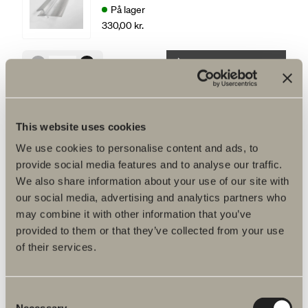
På lager
330,00 kr.
LÆG I INDKØBSKURVEN
Tætningsliste Entré, høj (rund/lige),
stk. 30 mm
This website uses cookies
Art.nr.:
65986
We use cookies to personalise content and ads, to
På lager
provide social media features and to analyse our traffic.
300,00 kr.
We also share information about your use of our site with
LÆG I INDKØBSKURVEN
our social media, advertising and analytics partners who
may combine it with other information that you’ve
provided to them or that they’ve collected from your use
Tætningsliste Skoga, 1stk. 20 mm.
of their services.
Røgfarvet
Art.nr.:
98222
På lager
Consent
330,00 kr.