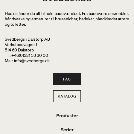
Hos os finder du alt til hele badeværelset. Fra badeværelsesmøbler,
håndvaske og armaturer til brusenicher, badekar, håndklædetørrere
og toiletter.
Svedbergs i Dalstorp AB
Verkstadsvägen 1
514 60 Dalstorp
Tlf: +46(0)321 53 30 00
Mail
: info@svedbergs.dk
FAQ
KATALOG
Produkter
Serier